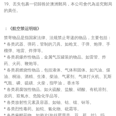
19、丟失包裹一切歸咎於澳洲郵局，本公司會代為追究郵局
的責任。
：《航空禁运明细》
禁寄物品是指国家法律、法规禁止寄递的物品，主要包括：
* 各类武器、弹药，管制的刀具。如枪支、子弹、炮弹、手
榴弹、地雷、炸弹等。
* 各类易爆炸性物品，金属气压罐装的物品。如雷管、炸
药、火药、鞭炮等。
* 各类易燃烧性物品，包括液体、气体和固体。如汽油、煤
油、桐油、酒精、生漆、柴油、气雾剂、气体打火机、瓦斯
气瓶、磷、硫磺、火柴，指甲油， 香水等
* 各类易腐蚀性物品。如火硫酸、盐酸、硝酸、有机溶剂、
农药、双氧水、危险化学品等。
* 各类放射性元素及容器。如铀、钴、镭、钚等。
* 各类烈性毒药。如铊、氰化物、砒霜等。
* 各类麻醉药物。如鸦片(包括罂粟壳、花、苞、叶)、吗