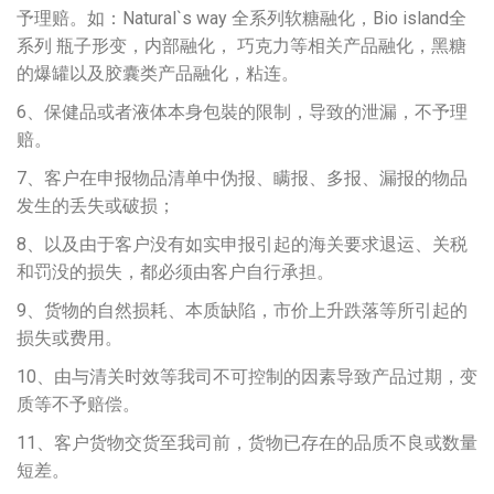
予理赔。如：Natural`s way 全系列软糖融化，Bio island全
系列 瓶子形变，内部融化， 巧克力等相关产品融化，黑糖
的爆罐以及胶囊类产品融化，粘连。
6、保健品或者液体本身包裝的限制，导致的泄漏，不予理
赔。
7、客户在申报物品清单中伪报、瞒报、多报、漏报的物品
发生的丢失或破损；
8、以及由于客户没有如实申报引起的海关要求退运、关税
和罚没的损失，都必须由客户自行承担。
9、货物的自然损耗、本质缺陷，市价上升跌落等所引起的
损失或费用。
10、由与清关时效等我司不可控制的因素导致产品过期，变
质等不予赔偿。
11、客户货物交货至我司前，货物已存在的品质不良或数量
短差。