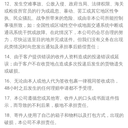
12、发生空难事故、公敌入侵、政府当局、法律权限、海关
或检疫所官员的行为或疏忽、暴动、罢工或其它地区性争
执、民众骚乱、战争所带来的危险、或由非本公司所能控制
事项所致，如：全国性或区域性空中或地面交通系统中断或
通讯系统干扰或故障。在此情况下，本公司仍会尽合理的努
力，尽快运送至目的地并完成送件。但我们没有义务在出现
此类情况时向您发出通知及承担事后赔偿责任；
14、由于客户提供错误的收件人资料造成的投递错误或延
误；由于客户不在收货地点造成多次投递后发生的货物遗失
或破损。
16、无论由本人或他人代为签收包裹一律视同签收成功，
48小时之后发生的任何理赔申请都不予受理。
17、本公司遵循您或其他寄、收件人的口头或书面送件指
示，而导致的不利后果，极地不承担责任。
18、寄件人使用了自己的箱子和物料以及打包方式，出现的
破损，本公司不承担责任。