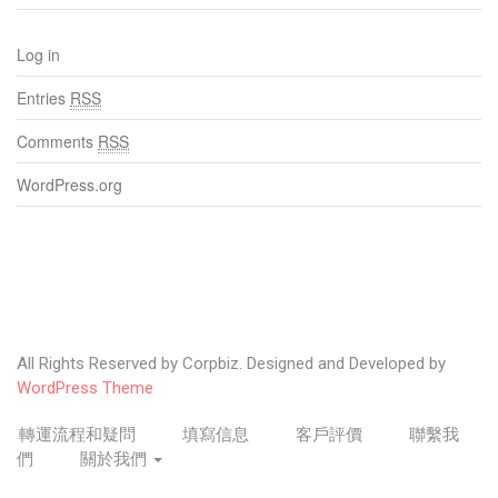
Log in
Entries
RSS
Comments
RSS
WordPress.org
All Rights Reserved by Corpbiz. Designed and Developed by
WordPress Theme
轉運流程和疑問
填寫信息
客戶評價
聯繫我
們
關於我們